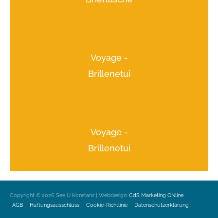
Voyage -
Brillenetui
Voyage -
Brillenetui
Copyright © 2026
See U Konstanz
| Webdesign:
CdS Marketing ONline
AGB
Haftungsausschluss
Cookie-Richtlinie
Datenschutzerklärung